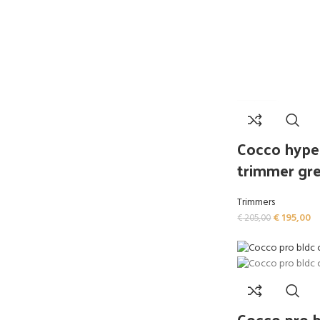
Cocco hype
trimmer gre
Trimmers
€
195,00
€
205,00
Cocco pro bl