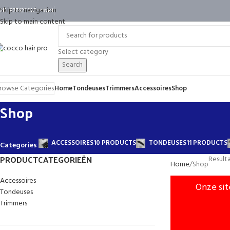
Skip to navigation
VK: 87742551
Contact
Skip to main content
Select category
Search
rowse Categories
Home
Tondeuses
Trimmers
Accessoires
Shop
Shop
ACCESSOIRES
10 PRODUCTS
TONDEUSES
11 PRODUCTS
Categories
PRODUCTCATEGORIEËN
Result
Home
Shop
Accessoires
Onze sit
Tondeuses
Trimmers