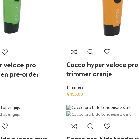
Cocco hyper veloce pro
r veloce pro
trimmer oranje
en pre-order
Trimmers
€
195,00
dc clipper grijs
Cocco pro bldc tondeus