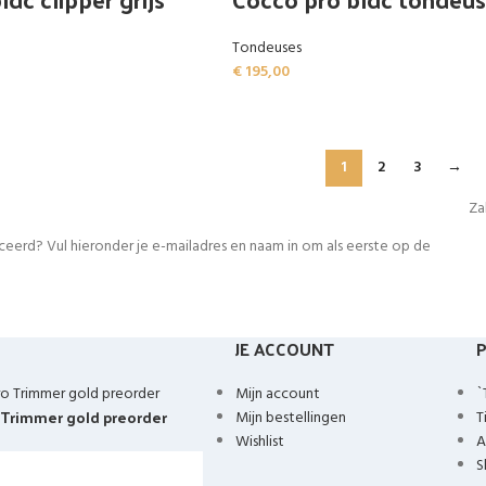
Tondeuses
€
195,00
1
2
3
→
Za
erd? Vul hieronder je e-mailadres en naam in om als eerste op de
JE ACCOUNT
Mijn account
`
 Trimmer gold preorder
Mijn bestellingen
T
Wishlist
A
S