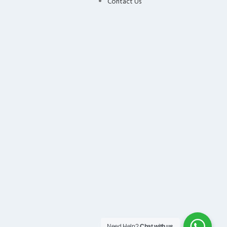
Contact Us
Need Help?
Chat with us