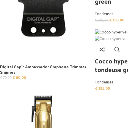
green
Tondeuses
€
195,00
€
205,00
Cocco hype
Digital Gap™ Ambassador Graphene Trimmer
tondeuse g
Snijmes
€
60,00
€
70,00
Tondeuses
€
195,00