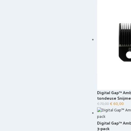
Digital Gap™ Am
tondeuse Snijme
€
60,00
€
70,00
Digital Gap™ Am
3-pack