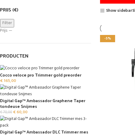
PRIJS (€)
Show sidebar
Filter
Prijs:
—
-5%
-5%
PRODUCTEN
Cocco veloce pro Trimmer gold preorder
€
165,00
Digital Gap™ Ambassador Graphene Taper
tondeuse Snijmes
€
60,00
€
70,00
Digital Gap™ Ambassador DLC Trimmer mes