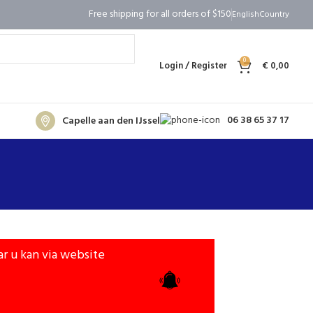
Free shipping for all orders of $150
English
Country
0
Login / Register
€
0,00
06 38 65 37 17
Capelle aan den IJssel
ar u kan via website