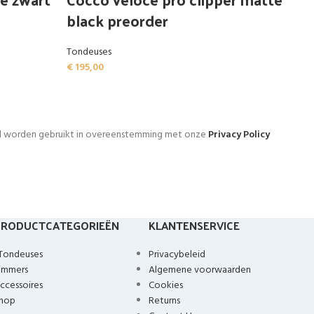
black preorder
Tondeuses
€
195,00
l worden gebruikt in overeenstemming met onze
Privacy Policy
PRODUCTCATEGORIEËN
KLANTENSERVICE
Tondeuses
Privacybeleid
immers
Algemene voorwaarden
ccessoires
Cookies
hop
Returns