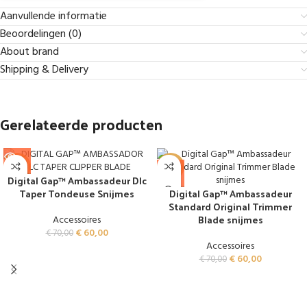
Aanvullende informatie
Beoordelingen (0)
About brand
Shipping & Delivery
Gerelateerde producten
-14%
-14%
Digital Gap™ Ambassadeur Dlc
SOLD O
SOLD O
Taper Tondeuse Snijmes
Digital Gap™ Ambassadeur
UT
UT
Standard Original Trimmer
Blade snijmes
Accessoires
€
60,00
€
70,00
Accessoires
€
60,00
€
70,00