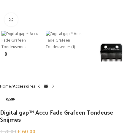
Click to enlarge
Home
Accessoires
Digital gap™ Accu Fade Grafeen Tondeuse
Snijmes
€
60,00
€
70,00