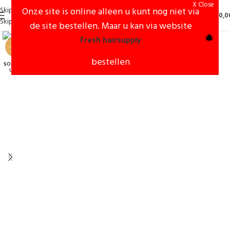
X Close
Skip to navigation
Onze site is online alleen u kunt nog niet via
0
€
0,0
Skip to main content
de site bestellen. Maar u kan via website
Fresh hairsupply
-14%
bestellen
SOLD O
UT