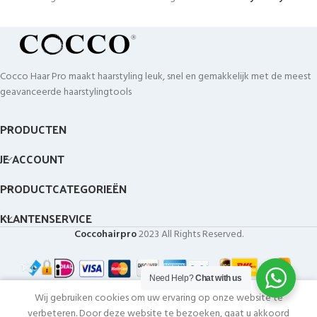
Cocco Haar Pro maakt haarstyling leuk, snel en gemakkelijk met de meest
geavanceerde haarstylingtools
PRODUCTEN
JE ACCOUNT
PRODUCTCATEGORIEËN
KLANTENSERVICE
Coccohairpro
2023 All Rights Reserved.
Need Help?
Chat with us
0
Wij gebruiken cookies om uw ervaring op onze website te
Shop
Wishlist
Cart
My account
verbeteren. Door deze website te bezoeken, gaat u akkoord