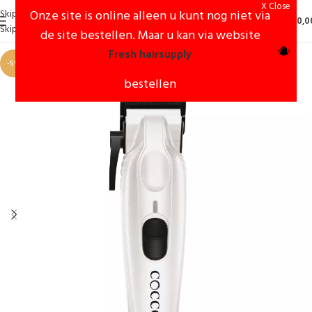
X Close
Skip to navigation
Onze site is online alleen u kunt nog niet via
0
€
0,0
Skip to main content
de site bestellen. Maar u kan via website
Fresh hairsupply
-5%
bestellen