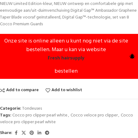
NIEUW Limited Edition-kleur, NIEUW ontwerp en comfortabele grip met
eenvoudige aan/uit-duimverschuiving Digital Gap™ Ambassador Graphene
Taper Blade vooraf geïnstalleerd, Digital Gap™-technologie, set van 8
Cocco Premium Guards
Onze site is online alleen u kunt nog niet via de site
bestellen. Maar u kan via website
Fresh hairsupply
bestellen
Add to compare
Add to wishlist
Categorie:
Tondeuses
Tags:
Cocco pro clipper pearl white
,
Cocco veloce pro clipper
,
Cocco
veloce pro clipper pearl white
Share: