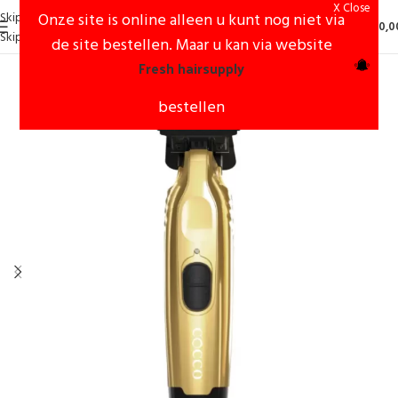
X Close
Skip to navigation
Onze site is online alleen u kunt nog niet via
0
€
0,0
Skip to main content
de site bestellen. Maar u kan via website
Fresh hairsupply
bestellen