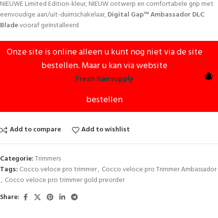
NIEUWE Limited Edition-kleur, NIEUW ontwerp en comfortabele grip met
eenvoudige aan/uit-duimschakelaar,
Digital Gap™ Ambassador DLC
Blade
vooraf geïnstalleerd
Onze site is online alleen u kunt nog niet via de site
bestellen. Maar u kan via website
Fresh hairsupply
bestellen
Add to compare
Add to wishlist
Categorie:
Trimmers
Tags:
Cocco veloce pro trimmer
,
Cocco veloce pro Trimmer Ambassador
,
Cocco veloce pro trimmer gold preorder
Share: