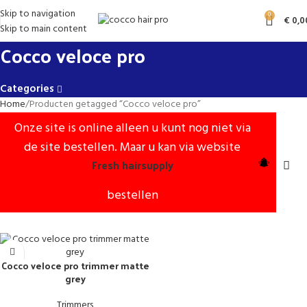
Skip to navigation
0
€
0,0
Skip to main content
Cocco veloce pro
Categories
Home
Producten getagged “Cocco veloce pro”
Onze site is online alleen u kunt nog niet via
de site bestellen. Maar u kan via website
Fresh hairsupply
bestellen
Cocco veloce pro trimmer matte
grey
Trimmers